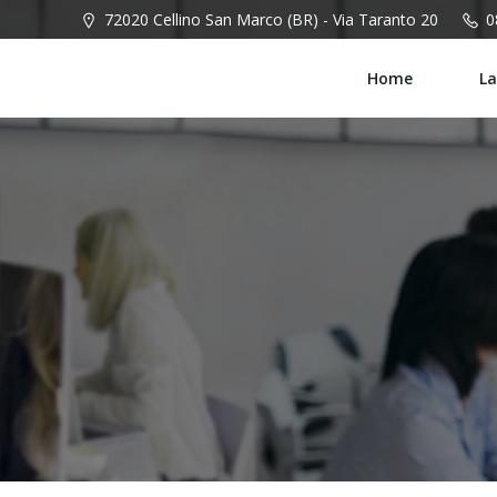
Vai
72020 Cellino San Marco (BR) - Via Taranto 20
0
al
contenuto
Home
La