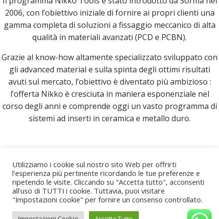
Il programma Nikko Tools è stato introdotto da Sorma nel
2006, con l’obiettivo iniziale di fornire ai propri clienti una
gamma completa di soluzioni a fissaggio meccanico di alta
qualità in materiali avanzati (PCD e PCBN).
Grazie al know-how altamente specializzato sviluppato con
gli advanced material e sulla spinta degli ottimi risultati
avuti sul mercato, l’obiettivo è diventato più ambizioso :
l’offerta Nikko è cresciuta in maniera esponenziale nel
corso degli anni e comprende oggi un vasto programma di
sistemi ad inserti in ceramica e metallo duro.
clicca di seguito per il
sito ufficiale
Utilizziamo i cookie sul nostro sito Web per offrirti
l'esperienza più pertinente ricordando le tue preferenze e
ripetendo le visite. Cliccando su "Accetta tutto", acconsenti
all'uso di TUTTI i cookie. Tuttavia, puoi visitare
"Impostazioni cookie" per fornire un consenso controllato.
© 2026 For-Met Utensili. Created for free using
Impostazioni Cookie
Accetta Tutto