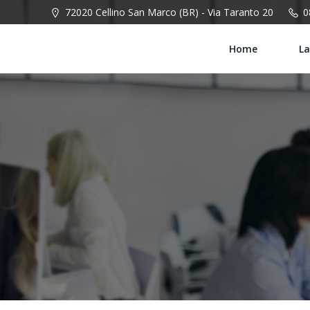
Vai
72020 Cellino San Marco (BR) - Via Taranto 20
0
al
contenuto
Home
La