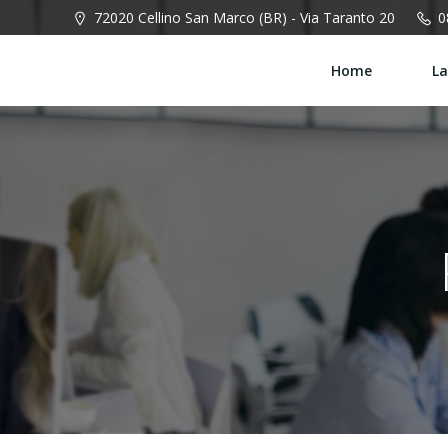
Vai
72020 Cellino San Marco (BR) - Via Taranto 20
0
al
contenuto
Home
La